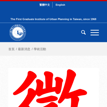
繁體中文
English
The First Graduate Institute of Urban Planning in Taiwan, since 1968
首頁
/
最新消息
/
學術活動