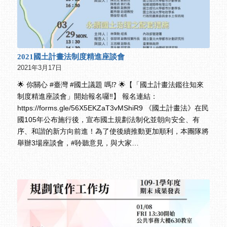
2021國土計畫法制度精進座談會
2021年3月17日
🌟 你關心 #臺灣 #國土議題 嗎⁉️ 🌟【「國土計畫法鑑往知來
制度精進座談會」開始報名囉‼️】 報名連結：
https://forms.gle/56X5EKZaT3vMShiR9 《國土計畫法》在民
國105年公布施行後，宣布國土規劃法制化並朝向安全、有
序、和諧的新方向前進！為了使後續推動更加順利，本團隊將
舉辦3場座談會，#聆聽意見，與大家…