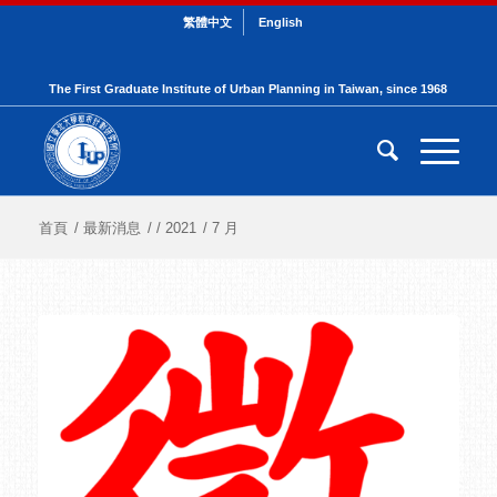
繁體中文
English
The First Graduate Institute of Urban Planning in Taiwan, since 1968
首頁
/
最新消息
/
/
2021
/
7 月