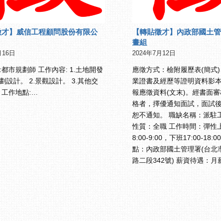
徵才】威信工程顧問股份有限公
【轉貼徵才】內政部國土管
畫組
月16日
2024年7月12日
:都市規劃師 工作內容: 1.土地開發
應徵方式：檢附履歷表(簡式
劃設計。 2.景觀設計。 3.其他交
業證書及經歷等證明資料影
 工作地點:…
報應徵資料(文末)。經書面
格者，擇優通知面試，面試
恕不通知。 職缺名稱：派駐工
性質：全職 工作時間：彈性
8:00-9:00，下班17:00-18:
點：內政部國土管理署(台北
路二段342號) 薪資待遇：月