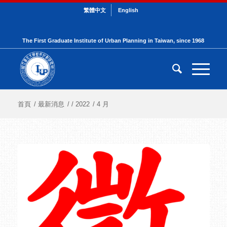
繁體中文
English
The First Graduate Institute of Urban Planning in Taiwan, since 1968
首頁
/
最新消息
/
/
2022
/
4 月