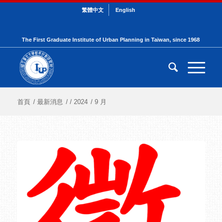
繁體中文
English
The First Graduate Institute of Urban Planning in Taiwan, since 1968
首頁
/
最新消息
/
/
2024
/
9 月