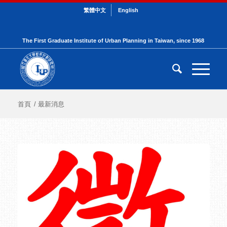
繁體中文
English
The First Graduate Institute of Urban Planning in Taiwan, since 1968
首頁
/
最新消息