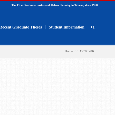
The First Graduate Institute of Urban Planning in Taiwan, since 1968
Recent Graduate Theses
Student Information
Home
/
/
DSC00786