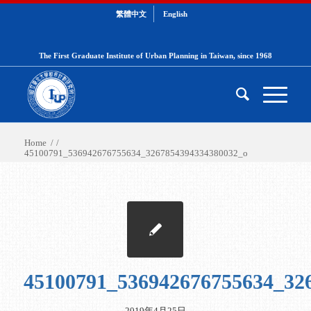
繁體中文
English
The First Graduate Institute of Urban Planning in Taiwan, since 1968
Home
/
/
45100791_536942676755634_3267854394334380032_o
45100791_536942676755634_32
2019年4月25日