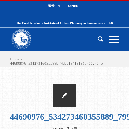
繁體中文
English
The First Graduate Institute of Urban Planning in Taiwan, since 1968
Home
/
/
44690976_534273460355889_7999184131315466240_o
44690976_534273460355889_79
2019年4月25日