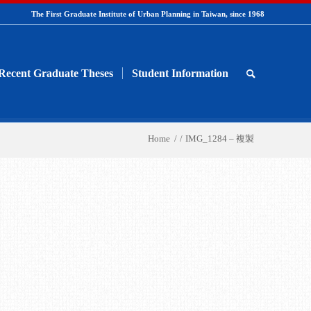
The First Graduate Institute of Urban Planning in Taiwan, since 1968
Recent Graduate Theses
Student Information
Home
/
/
IMG_1284 – 複製