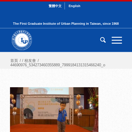
繁體中文
English
The First Graduate Institute of Urban Planning in Taiwan, since 1968
首頁
/
/
校友會
/
44690976_534273460355889_7999184131315466240_o