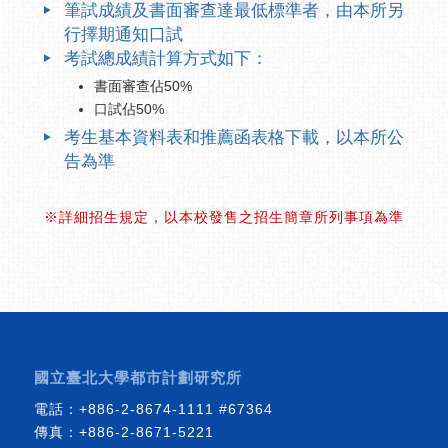
筆試成績及書面審查達最低標準者，由本所另
行擇期通知口試
考試總成績計算方式如下：
書面審查佔50%
口試佔50%
考生基本資料表和推薦函表格下載，以本所公
告為準
※詳細招生規定，以本校發售之招生簡章所列事項為準
國立臺北大學都市計劃研究所
電話：
+886-2-8674-1111
#67364
傳真：+886-2-8671-5221