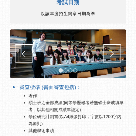
考試日期
以該年度招生簡章日期為準
下一頁
1
2
3
4
審查標準 (書面審查包括)：
著作
碩士班之全部成績(同等學歷報考若無碩士班成績單
者，以其他相關成績單認定)
學位研究計劃書(以A4紙張打印，字數以1200字內
為原則)
其他學術事蹟