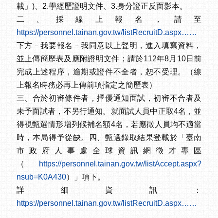
載」)、2.學經歷證明文件、3.身分證正反面影本。
二、採線上報名，請至
https://personnel.tainan.gov.tw/listRecruitD.aspx……
下方－我要報名－我同意以上聲明，進入填寫資料，
並上傳簡歷表及應附證明文件；請於112年8月10日前
完成上述程序，逾期或證件不全者，恕不受理。（線
上報名時務必再上傳前項指定之簡歷表）
三、合於初審條件者，擇優通知面試，初審不合者及
未予面試者，不另行通知。就面試人員中正取4名，並
得視甄選情形增列候補名額4名，若應徵人員均不適當
時，本局得予從缺。四、甄選錄取結果登載於「臺南
市政府人事處全球資訊網徵才專區
（
https://personnel.tainan.gov.tw/listAccept.aspx?
nsub=K0A430
）」項下。
詳細資訊：
https://personnel.tainan.gov.tw/listRecruitD.aspx……