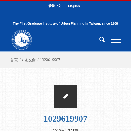
繁體中文
English
The First Graduate Institute of Urban Planning in Taiwan, since 1968
首頁
/
/
校友會
/
1029619907
1029619907
2019年4月25日