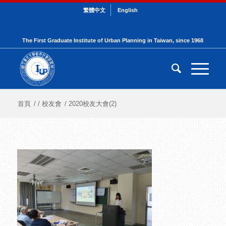
繁體中文
English
The First Graduate Institute of Urban Planning in Taiwan, since 1968
首頁
/
/
校友會
/
2020校友大會(2)