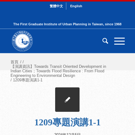
繁體中文
English
The First Graduate Institute of Urban Planning in Taiwan, since 1968
首頁
/
/
【演講資訊】Towards Transit Oriented Development in
Indian Cities；Towards Flood Resilience : From Flood
Engineering to Environmental Design
/
1209專題演講1-1
1209專題演講1-1
2024年12月5日