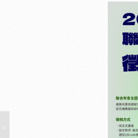
[轉貼徵才通知]－農業部
農村發展及水土保持署