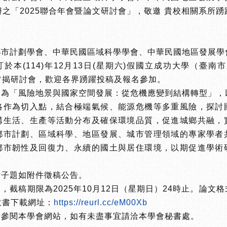
之「2025聯合年會暨論文研討會」，敬邀 貴校相關系所
國都市計劃學會、中華民國區域科學學會、中華民國地區發展學
於本(114)年12月13日(星期六)假國立成功大學（臺南
旨揭研討會，歡迎各界踴躍投稿及報名參加。
主題為「風險地景與國家空間發展：從危機應變到結構轉型」，
略作為切入點，結合極端氣候、能源危機等多重風險，探討
構生活、生產等活動分布及確保環境品質，促進城鄉共融，
都市計劃、區域科學、地區發展、城市管理領域的專家學者
都市韌性及回復力、永續的國土與居住環境，以期促進學術
討子題如附件徵稿公告。
查，截稿期限為2025年10月12日（星期日）24時止。論文
意書下載網址：
https://reurl.cc/eM00Xb
息請參閱本學會網站，如有未盡事宜請洽本學會秘書處。