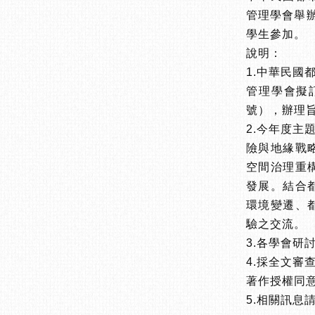
管理學會舉辦
學生參加。
說明：
1.中華民
管理學會擬訂
號），辦理
2.今年度
險與地緣戰
空間治理重
發展。結合
環境變遷、
驗之交流。
3.各學會研
4.採全文審
著作授權同
5.相關訊